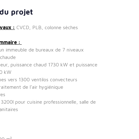
du projet
vaux :
CVCD, PLB, colonne sèches
ommaire :
’un immeuble de bureaux de 7 niveaux
 chaude
leur, puissance chaud 1730 kW et puissance
640 kW
bes vers 1300 ventilos convecteurs
raitement de l’air hygiénique
res
3200l pour cuisine professionnelle, salle de
anitaires