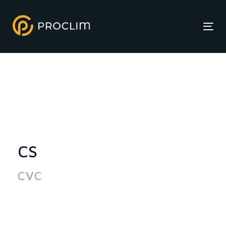
Tog
CS
CVC